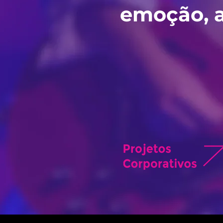
emoção, a